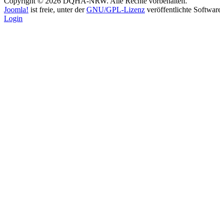
Copyright © 2026 DQHA-NRW. Alle Rechte vorbehalten.
Joomla!
ist freie, unter der
GNU/GPL-Lizenz
veröffentlichte Softwar
Login