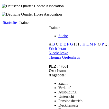
Startseite
Trainer
Trainer
Suche
A
B
C
D
E
F
G
H
I
J
K
L
M
N
O
P
Q
Erich Jeran
Nicole Jeske
Thomas Grefenhaus
PLZ:
47661
Ort:
Issum
Angebote:
Zucht
Verkauf
Ausbildung
Unterricht
Pensionsbetrieb
Deckhengste