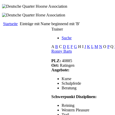
Startseite
Einträge mit Name beginnend mit 'B'
Trainer
Suche
A
B
C
D
E
F
G
H
I
J
K
L
M
N
O
P
Q
Ronny Barts
PLZ:
40885
Ort:
Ratingen
Angebote:
Kurse
Schulpferde
Beratung
Schwerpunkt Disziplinen:
Reining
Western Pleasure
Trail