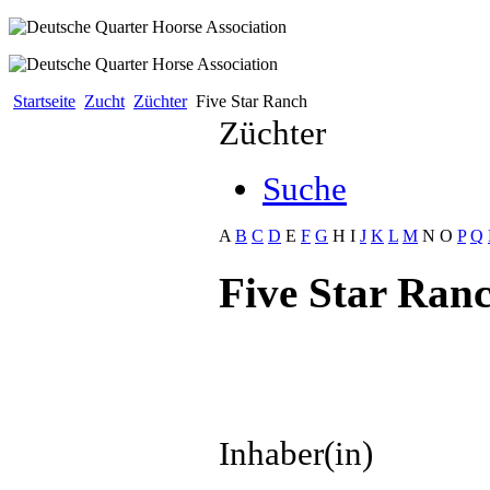
Startseite
Zucht
Züchter
Five Star Ranch
Züchter
Suche
A
B
C
D
E
F
G
H
I
J
K
L
M
N
O
P
Q
Five Star Ran
Inhaber(in)