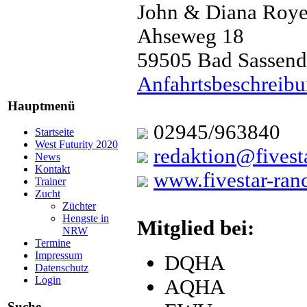
John & Diana Roye
Ahseweg 18
59505 Bad Sassend
Anfahrtsbeschreib
Hauptmenü
02945/963840
Startseite
West Futurity 2020
redaktion@fivest
News
Kontakt
www.fivestar-ran
Trainer
Zucht
Züchter
Hengste in
Mitglied bei:
NRW
Termine
Impressum
DQHA
Datenschutz
Login
AQHA
Suche