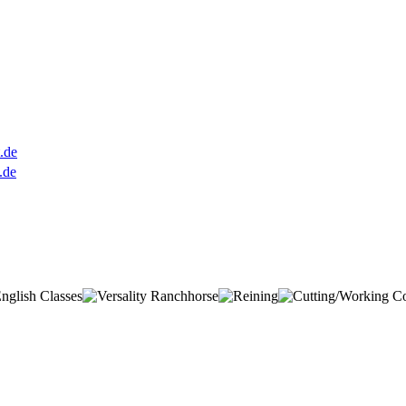
.de
.de