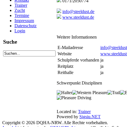
Kontakt
0171/2050774
Trainer
Zucht
info@steeldust.de
Termine
www.steeldust.de
Impressum
Datenschutz
Login
Weitere Informationen
Suche
E-Mailadresse
info@steeldust
Website
www.steeldust
Schulpferde vorhanden
ja
Reitplatz
ja
Reithalle
ja
Schwerpunkt Disziplinen
Located in:
Trainer
Powered by
Sigsiu.NET
Copyright © 2026 DQHA-NRW. Alle Rechte vorbehalten.