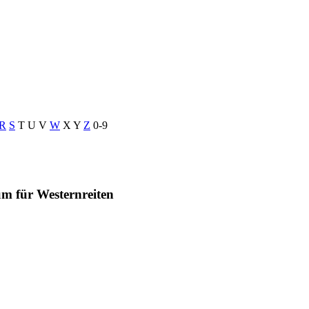
R
S
T
U
V
W
X
Y
Z
0-9
um für Westernreiten