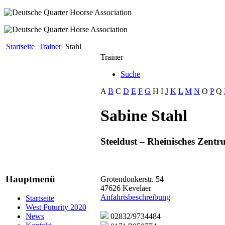
Startseite
Trainer
Stahl
Trainer
Suche
A
B
C
D
E
F
G
H
I
J
K
L
M
N
O
P
Q
Sabine Stahl
Steeldust – Rheinisches Zentr
Hauptmenü
Grotendonkerstr. 54
47626 Kevelaer
Anfahrtsbeschreibung
Startseite
West Futurity 2020
02832/9734484
News